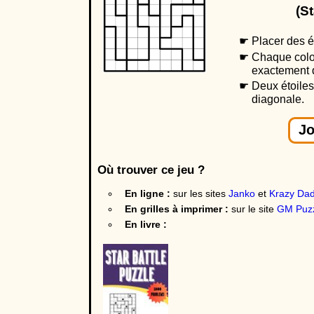
(S
Placer des ét
Chaque colo
exactement d
Deux étoiles
diagonale.
Jo
Où trouver ce jeu ?
En ligne :
sur les sites
Janko
et
Krazy Da
En grilles à imprimer :
sur le site
GM Puz
En livre :